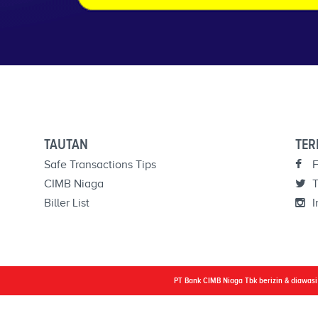
TAUTAN
TER
Safe Transactions Tips
F
CIMB Niaga
T
Biller List
I
PT Bank CIMB Niaga Tbk berizin & diawas