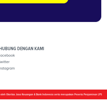
HUBUNG DENGAN KAMI
acebook
witter
nstagram
i oleh Otoritas Jasa Keuangan & Bank Indonesia serta merupakan Peserta Penjaminan LPS