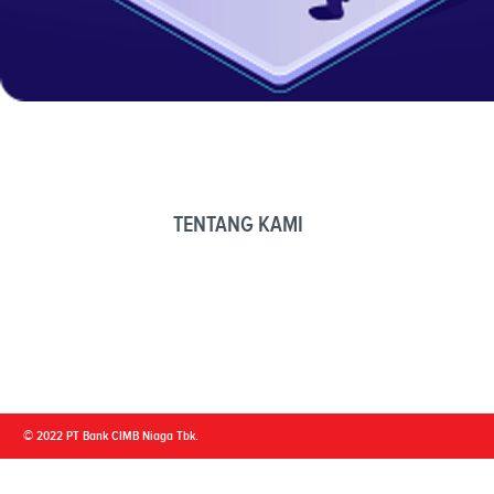
TENTANG KAMI
© 2022 PT Bank CIMB Niaga Tbk.