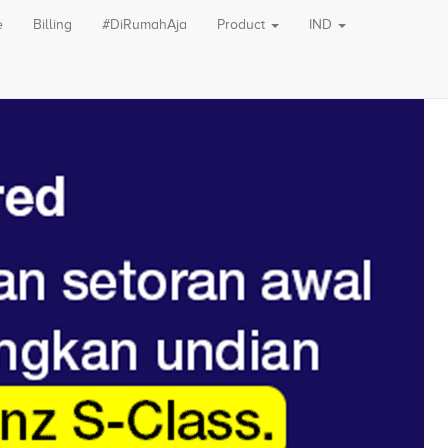
e
Billing
#DiRumahAja
Product
IND