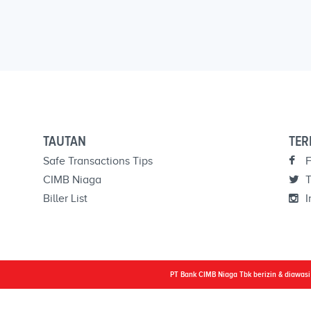
TAUTAN
TER
Safe Transactions Tips
F
CIMB Niaga
T
Biller List
I
PT Bank CIMB Niaga Tbk berizin & diawas