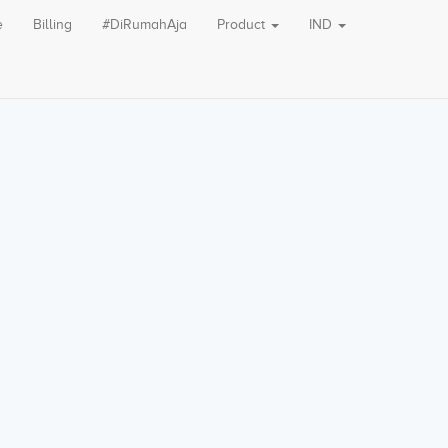
e
Billing
#DiRumahAja
Product
IND