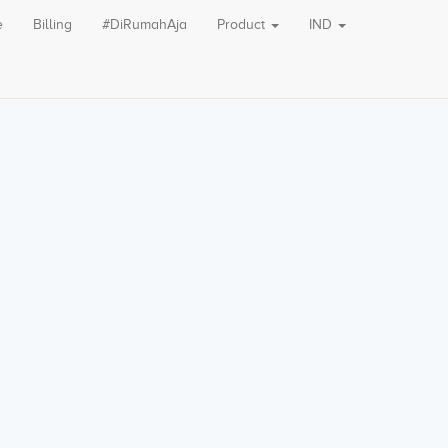
e
Billing
#DiRumahAja
Product
IND