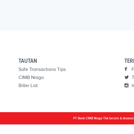
TAUTAN
TER
Safe Transactions Tips
F
CIMB Niaga
T
Biller List
I
PT Bank CIMB Niaga Tbk berizin & diawas