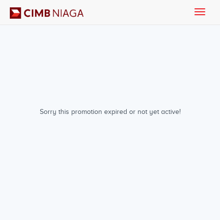
Toggle
naviga
Sorry this promotion expired or not yet active!