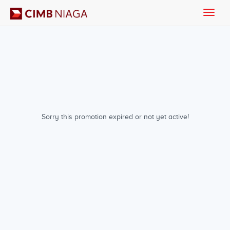
Toggle
naviga
Sorry this promotion expired or not yet active!