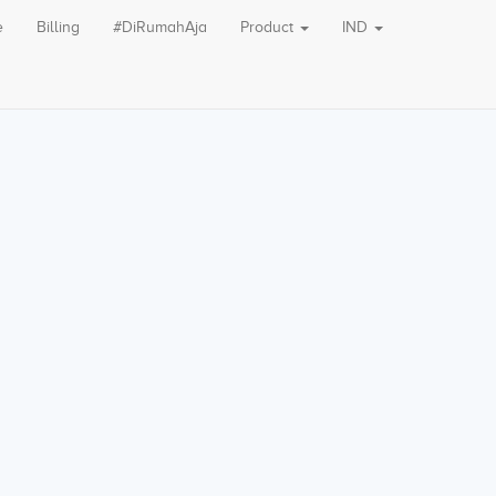
e
Billing
#DiRumahAja
Product
IND