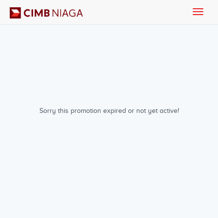
Toggle
naviga
Sorry this promotion expired or not yet active!