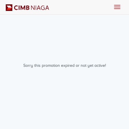
Toggle
naviga
Sorry this promotion expired or not yet active!