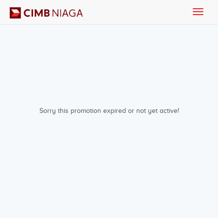
Toggle
naviga
Sorry this promotion expired or not yet active!