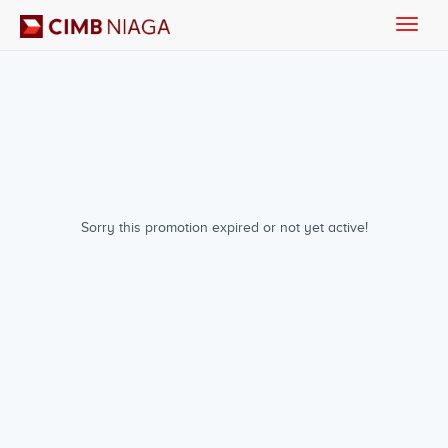
Toggle
naviga
Sorry this promotion expired or not yet active!