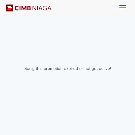
Toggle
naviga
Sorry this promotion expired or not yet active!