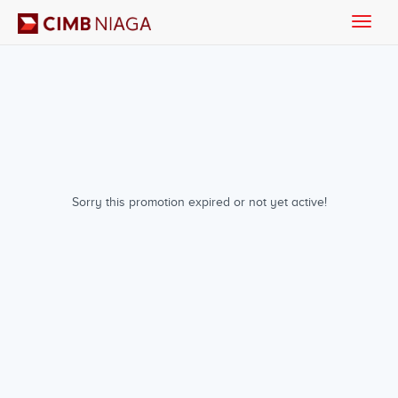
Toggle
naviga
Sorry this promotion expired or not yet active!