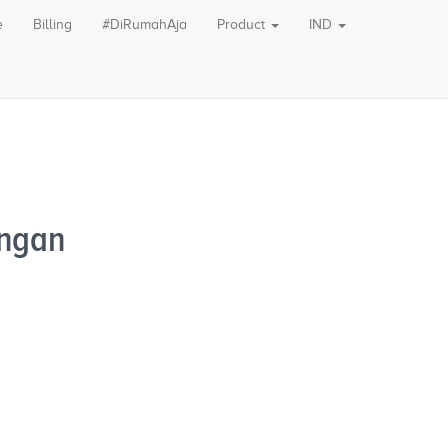
e
Billing
#DiRumahAja
Product
IND
engan