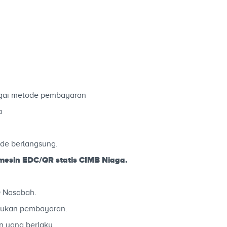
gai metode pembayaran
a
ode berlangsung.
mesin EDC/QR statis CIMB Niaga.
O Nasabah.
kukan pembayaran.
n yang berlaku