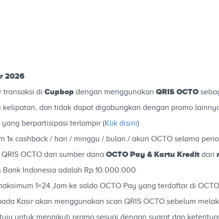
r 2026
Cupbop
QRIS OCTO
r transaksi di
dengan menggunakan
seba
u kelipatan, dan tidak dapat digabungkan dengan promo lainny
yang berpartisipasi terlampir (
Klik disini
)
1x cashback / hari / minggu / bulan / akun OCTO selama peri
OCTO Pay & Kartu Kredit
si QRIS OCTO dari sumber dana
dari
h Bank Indonesia adalah Rp 10.000.000
 maksimum 1×24 Jam ke saldo OCTO Pay yang terdaftar di OCT
epada Kasir akan menggunakan scan QRIS OCTO sebelum mela
tuju untuk mengikuti promo sesuai dengan syarat dan ketentua