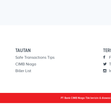
TAUTAN
TER
Safe Transactions Tips
F
CIMB Niaga
T
Biller List
I
PT Bank CIMB Niaga Tbk berizin & diawas