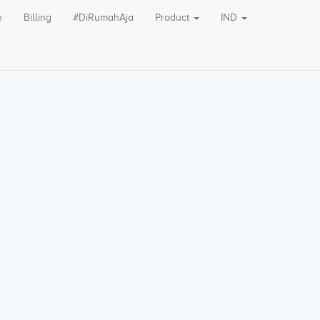
e
Billing
#DiRumahAja
Product
IND