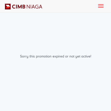
Toggle
naviga
Sorry this promotion expired or not yet active!