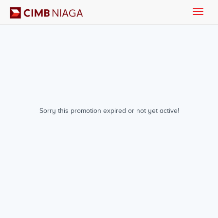
Toggle
naviga
Sorry this promotion expired or not yet active!