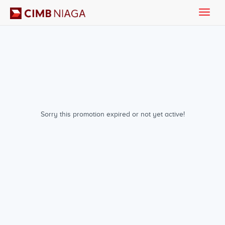
Toggle
naviga
Sorry this promotion expired or not yet active!