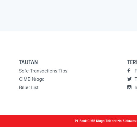
TAUTAN
TER
Safe Transactions Tips
F
CIMB Niaga
T
Biller List
I
PT Bank CIMB Niaga Tbk berizin & diawas