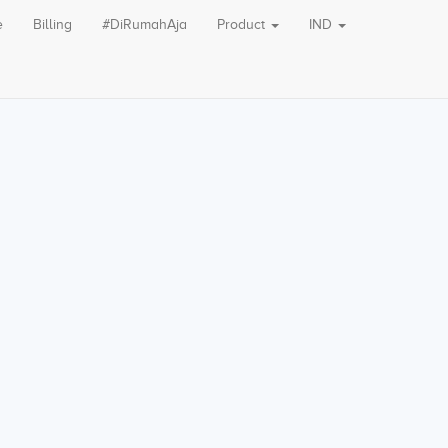
e
Billing
#DiRumahAja
Product
IND