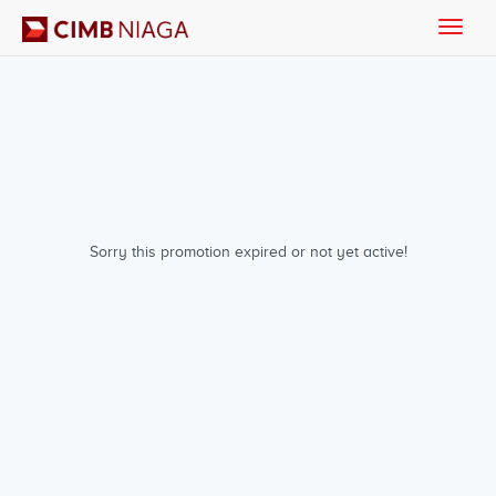
Toggle
naviga
Sorry this promotion expired or not yet active!