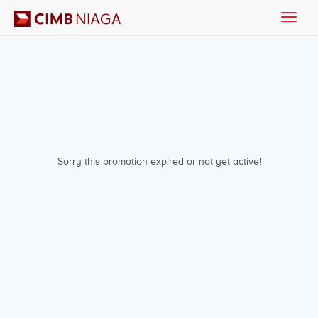
Toggle
naviga
Sorry this promotion expired or not yet active!