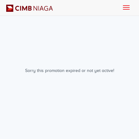
Toggle
naviga
Sorry this promotion expired or not yet active!