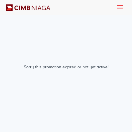
Toggle
naviga
Sorry this promotion expired or not yet active!