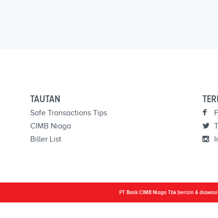
TAUTAN
TER
Safe Transactions Tips
F
CIMB Niaga
T
Biller List
I
PT Bank CIMB Niaga Tbk berizin & diawas