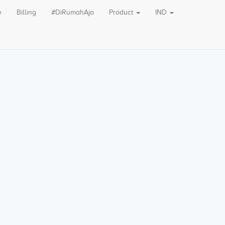
e
Billing
#DiRumahAja
Product
IND