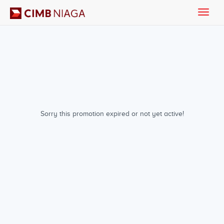
Toggle
naviga
Sorry this promotion expired or not yet active!