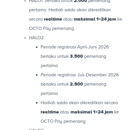
2.000
HALO1: berlaku untuk
pemenang
pertama. Hadiah saldo akan dikreditkan
realtime
maksimal 1×24 jam
secara
atau
ke
OCTO Pay pemenang.
HALO2:
Periode registrasi April-Juni 2026:
3.500
berlaku untuk
pemenang
pertama
Periode registrasi Juli-Desember 2026:
2.500
berlaku untuk
pemenang
pertama
Hadiah saldo akan dikreditkan secara
realtime
maksimal 1×24 jam
atau
ke
OCTO Pay pemenang.