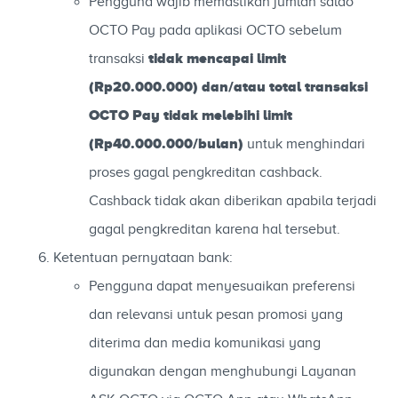
Pengguna wajib memastikan jumlah saldo
OCTO Pay pada aplikasi OCTO sebelum
tidak mencapai limit
transaksi
(Rp20.000.000) dan/atau total transaksi
OCTO Pay tidak melebihi limit
(Rp40.000.000/bulan)
untuk menghindari
proses gagal pengkreditan cashback.
Cashback tidak akan diberikan apabila terjadi
gagal pengkreditan karena hal tersebut.
Ketentuan pernyataan bank:
Pengguna dapat menyesuaikan preferensi
dan relevansi untuk pesan promosi yang
diterima dan media komunikasi yang
digunakan dengan menghubungi Layanan