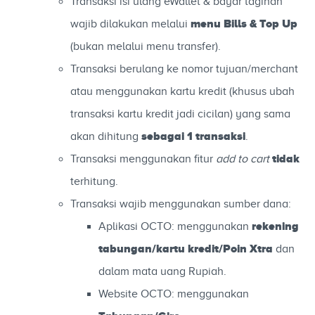
Transaksi isi ulang eWallet & bayar tagihan
menu Bills & Top Up
wajib dilakukan melalui
(bukan melalui menu transfer).
Transaksi berulang ke nomor tujuan/merchant
atau menggunakan kartu kredit (khusus ubah
transaksi kartu kredit jadi cicilan) yang sama
sebagai 1 transaksi
akan dihitung
.
tidak
Transaksi menggunakan fitur
add to cart
terhitung.
Transaksi wajib menggunakan sumber dana:
rekening
Aplikasi OCTO: menggunakan
tabungan/kartu kredit/Poin Xtra
dan
dalam mata uang Rupiah.
Website OCTO: menggunakan