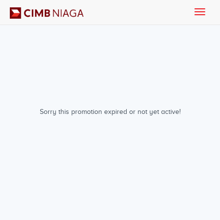
Toggle
naviga
Sorry this promotion expired or not yet active!