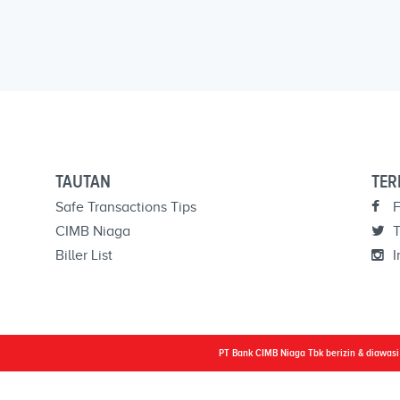
TAUTAN
TER
Safe Transactions Tips
F
CIMB Niaga
T
Biller List
I
PT Bank CIMB Niaga Tbk berizin & diawas