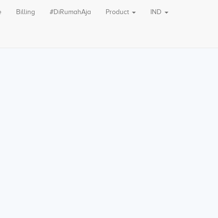
e
Billing
#DiRumahAja
Product
IND