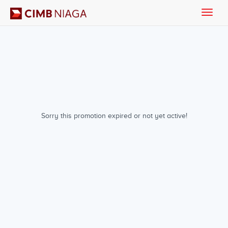
Toggle
naviga
Sorry this promotion expired or not yet active!