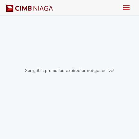
Toggle
naviga
Sorry this promotion expired or not yet active!