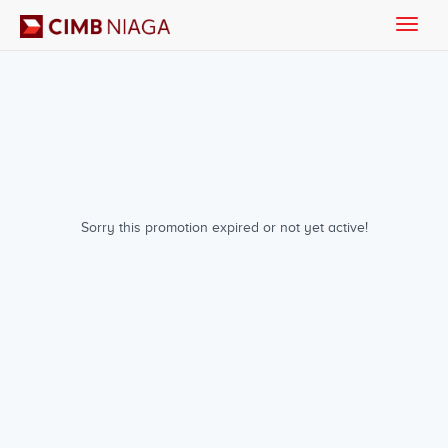
Toggle
naviga
Sorry this promotion expired or not yet active!