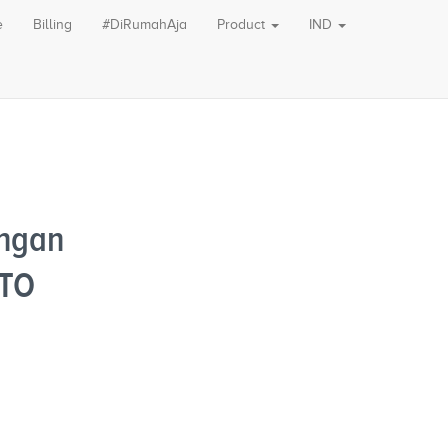
e
Billing
#DiRumahAja
Product
IND
ngan
CTO