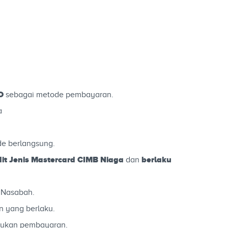
TO
sebagai metode pembayaran.
a
e berlangsung.
t Jenis Mastercard CIMB Niaga
berlaku
dan
 Nasabah.
n yang berlaku.
kukan pembayaran.