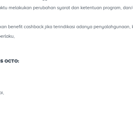
tu melakukan perubahan syarat dan ketentuan program, dan/a
 benefit cashback jika terindikasi adanya penyalahgunaan, k
erlaku,
IS OCTO:
i,