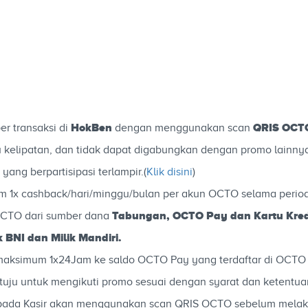
HokBen
QRIS OC
er transaksi di
dengan menggunakan scan
u kelipatan, dan tidak dapat digabungkan dengan promo lainny
yang berpartisipasi terlampir.(
Klik disini
)
 1x cashback/hari/minggu/bulan per akun OCTO selama period
Tabungan, OCTO Pay dan Kartu Kredi
 OCTO dari sumber dana
 BNI dan Milik Mandiri.
u maksimum 1x24Jam ke saldo OCTO Pay yang terdaftar di OCTO
tuju untuk mengikuti promo sesuai dengan syarat dan ketentua
epada Kasir akan menggunakan scan QRIS OCTO sebelum mela