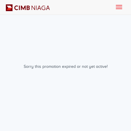
Toggle
naviga
Sorry this promotion expired or not yet active!