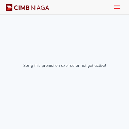
Toggle
naviga
Sorry this promotion expired or not yet active!