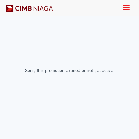
Toggle
naviga
Sorry this promotion expired or not yet active!