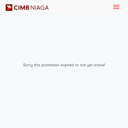
Toggle
naviga
Sorry this promotion expired or not yet active!