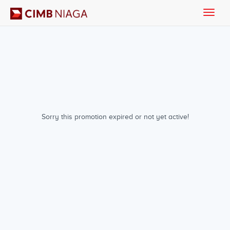
Toggle
naviga
Sorry this promotion expired or not yet active!