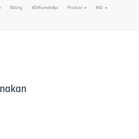
e
Billing
#DiRumahAja
Product
IND
unakan