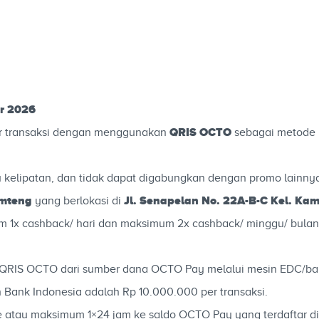
er 2026
QRIS OCTO
er transaksi dengan menggunakan
sebagai metode
u kelipatan, dan tidak dapat digabungkan dengan promo lainny
imteng
Jl. Senapelan No. 22A-B-C Kel. K
yang berlokasi di
 1x cashback/ hari dan maksimum 2x cashback/ minggu/ bula
i QRIS OCTO dari sumber dana OCTO Pay melalui mesin EDC/ba
 Bank Indonesia adalah Rp 10.000.000 per transaksi.
me atau maksimum 1×24 jam ke saldo OCTO Pay yang terdaftar 