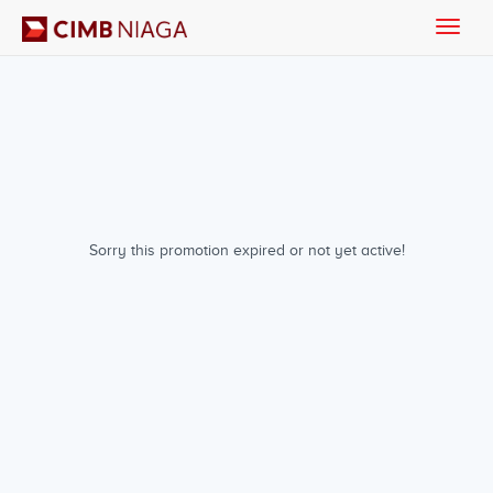
Toggle
naviga
Sorry this promotion expired or not yet active!