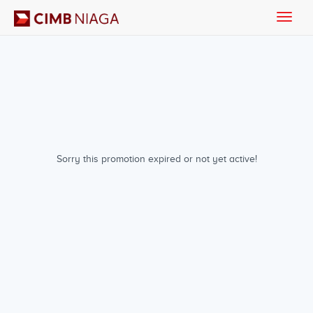
Toggle
naviga
Sorry this promotion expired or not yet active!