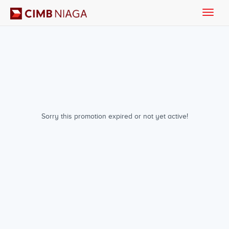
Toggle
naviga
Sorry this promotion expired or not yet active!