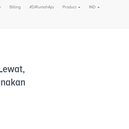
e
Billing
#DiRumahAja
Product
IND
Lewat,
unakan