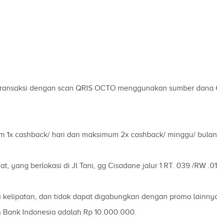
 transaksi dengan scan QRIS OCTO menggunakan sumber dana
 1x cashback/ hari dan maksimum 2x cashback/ minggu/ bula
t, yang berlokasi di Jl Tani, gg Cisadane jalur 1 RT. 039 /RW .0
u kelipatan, dan tidak dapat digabungkan dengan promo lainny
 Bank Indonesia adalah Rp 10.000.000.