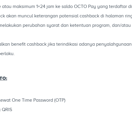
me atau maksimum 1×24 jam ke saldo OCTO Pay yang terdaftar 
ck akan muncul keterangan potensial cashback di halaman ring
elakukan perubahan syarat dan ketentuan program, dan/atau 
an benefit cashback jika terindikasi adanya penyalahgunaan,
erlaku.
TO:
lewat One Time Password (OTP)
y QRIS