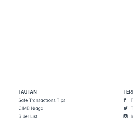
TAUTAN
TER
Safe Transactions Tips
F
CIMB Niaga
T
Biller List
I