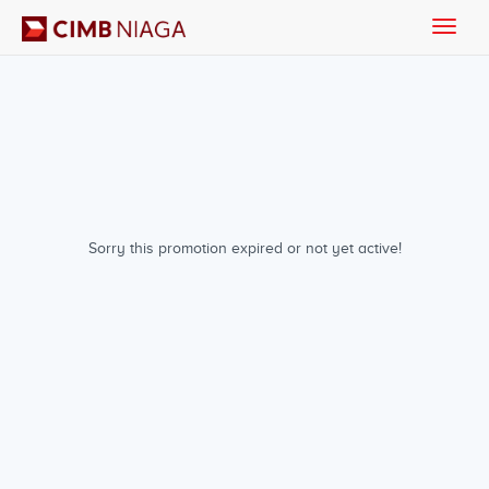
Toggle
naviga
Sorry this promotion expired or not yet active!