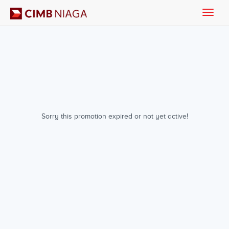
Toggle
naviga
Sorry this promotion expired or not yet active!