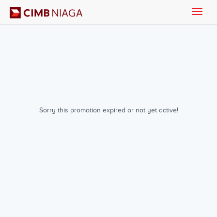
Toggle
naviga
Sorry this promotion expired or not yet active!