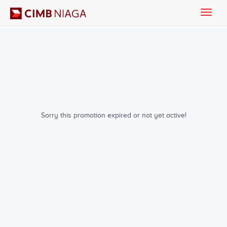
Toggle
naviga
Sorry this promotion expired or not yet active!