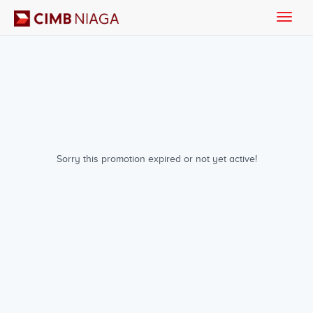
Toggle
naviga
Sorry this promotion expired or not yet active!