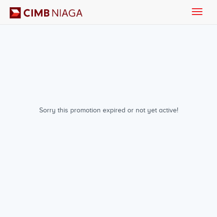
Toggle
naviga
Sorry this promotion expired or not yet active!