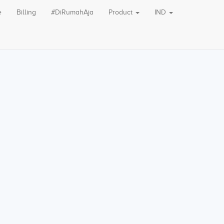
e
Billing
#DiRumahAja
Product
IND