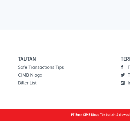
TAUTAN
TER
Safe Transactions Tips
F
CIMB Niaga
T
Biller List
I
PT Bank CIMB Niaga Tbk berizin & diawas