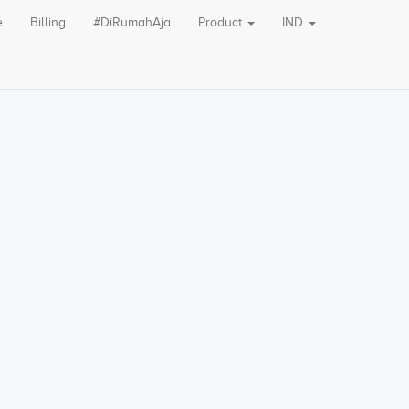
e
Billing
#DiRumahAja
Product
IND