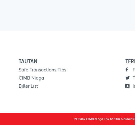
TAUTAN
TER
Safe Transactions Tips
F
CIMB Niaga
T
Biller List
I
PT Bank CIMB Niaga Tbk berizin & diawas