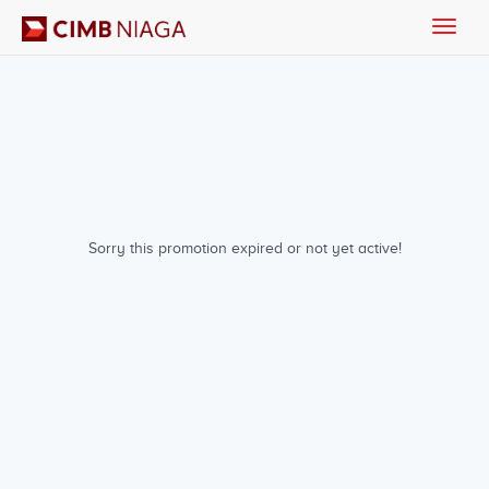
Toggle
naviga
Sorry this promotion expired or not yet active!